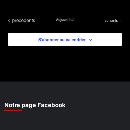
Évènements
précédents
Aujourd’hui
Évènements
suivants
S’abonner au calendrier
Notre page Facebook