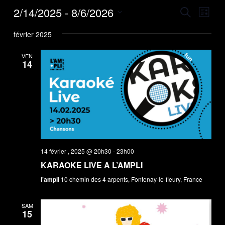
Recher
Nav
2/14/2025
 - 
8/6/2026
Recherche
Liste
de
et
Sélectionnez
février 2025
vue
une
naviga
Évè
date.
VEN
de
14
vues
Évène
14 février , 2025 @ 20h30
-
23h00
KARAOKE LIVE A L’AMPLI
l'ampli
10 chemin des 4 arpents, Fontenay-le-fleury, France
SAM
15